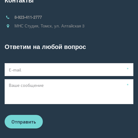
Контакты
8-923-411-2777
МНС Студия
,
Томск
,
ул. Алтайская 3
Ответим на любой вопрос
*
*
Отправить