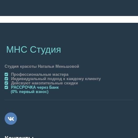
­МНС Студия­
Студия красоты Натальи Меньшовой
Профессиональные мастера 
Индивидуальный подход к каждому клиенту
Дейсвуют накопительные скидки
РАССРОЧКА через Банк 
     (0% первый взнос)