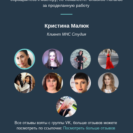
за проделанную работу
Кристина Малюк
Клиент МНС Студия
Все отзывы взяты с группы VK, больше отзывов можете 
посмотреть по ссылочке: 
Посмотреть больше отзывов